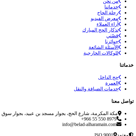
من نحن
خدماتنا
رحلة الحاج
معرض الفيديو
آراء العملاء
تذكار الحج المبارك
قصّتي
جوائزنا
الأسئلة الشائعة
للوكالات الخارجية
خدماتنا
حج الداخل
العمرة
خدمات الضيافة والنقل
تواصل معنا
مكة المكرمة، شارع الحج، بجوار مسجد بن عبيد، بجوار سوق ال
+966 55 550 8979
info@belad-alharamain.com
معتمد
ISO 9001